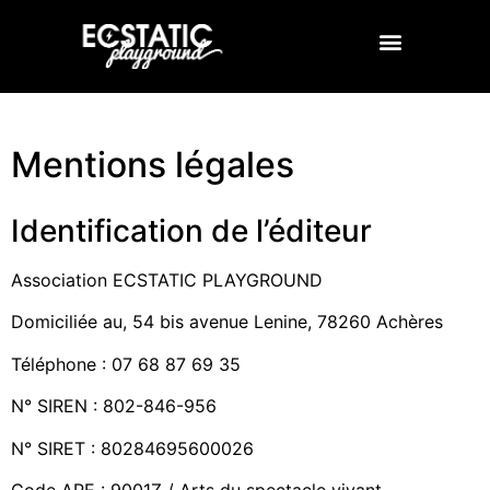
Créations culturelles
Mentions légales
Identification de l’éditeur
Association ECSTATIC PLAYGROUND
Domiciliée au, 54 bis avenue Lenine, 78260 Achères
Téléphone : 07 68 87 69 35
N° SIREN : 802-846-956
N° SIRET : 80284695600026
Code APE : 9001Z / Arts du spectacle vivant